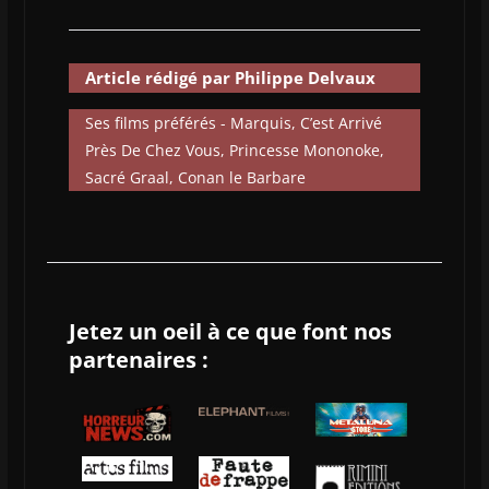
Article rédigé par Philippe Delvaux
Ses films préférés - Marquis, C’est Arrivé
Près De Chez Vous, Princesse Mononoke,
Sacré Graal, Conan le Barbare
Jetez un oeil à ce que font nos
partenaires :