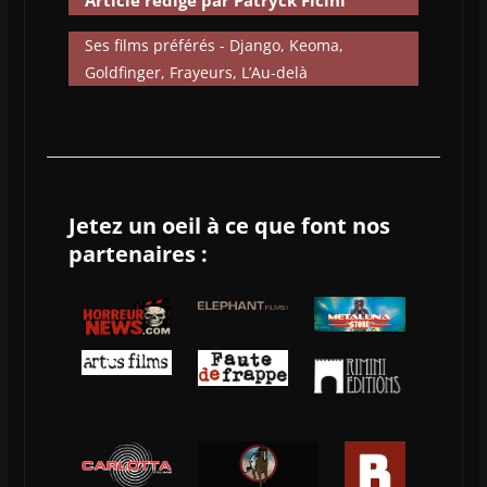
Article rédigé par Patryck Ficini
Ses films préférés - Django, Keoma,
Goldfinger, Frayeurs, L’Au-delà
Jetez un oeil à ce que font nos
partenaires :