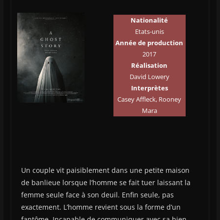
Nationalité
Etats-unis
Année de production
2017
Réalisation
David Lowery
Interprètes
Casey Affleck, Rooney
Mara
Un couple vit paisiblement dans une petite maison
de banlieue lorsque l’homme se fait tuer laissant la
femme seule face à son deuil. Enfin seule, pas
exactement. L’homme revient sous la forme d’un
fantôme. Incapable de communiquer avec sa bien-