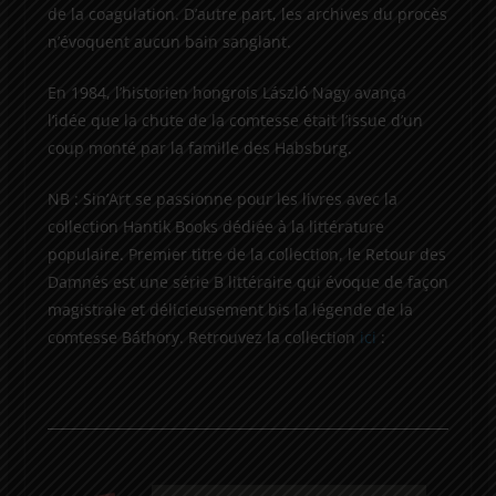
de la coagulation. D’autre part, les archives du procès
n’évoquent aucun bain sanglant.
En 1984, l’historien hongrois László Nagy avança
l’idée que la chute de la comtesse était l’issue d’un
coup monté par la famille des Habsburg.
NB : Sin’Art se passionne pour les livres avec la
collection Hantik Books dédiée à la littérature
populaire. Premier titre de la collection, le Retour des
Damnés est une série B littéraire qui évoque de façon
magistrale et délicieusement bis la légende de la
comtesse Báthory. Retrouvez la collection
ici
: