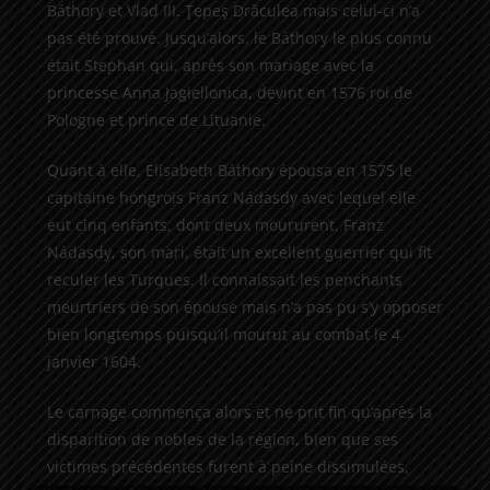
Báthory et Vlad III. Ţepeş Drăculea mais celui-ci n’a
pas été prouvé. Jusqu’alors, le Báthory le plus connu
était Stephan qui, après son mariage avec la
princesse Anna Jagiellonica, devint en 1576 roi de
Pologne et prince de Lituanie.
Quant à elle, Elisabeth Báthory épousa en 1575 le
capitaine hongrois Franz Nádasdy avec lequel elle
eut cinq enfants, dont deux moururent. Franz
Nádasdy, son mari, était un excellent guerrier qui fit
reculer les Turques. Il connaissait les penchants
meurtriers de son épouse mais n’a pas pu s’y opposer
bien longtemps puisqu’il mourut au combat le 4
janvier 1604.
Le carnage commença alors et ne prit fin qu’après la
disparition de nobles de la région, bien que ses
victimes précédentes furent à peine dissimulées,