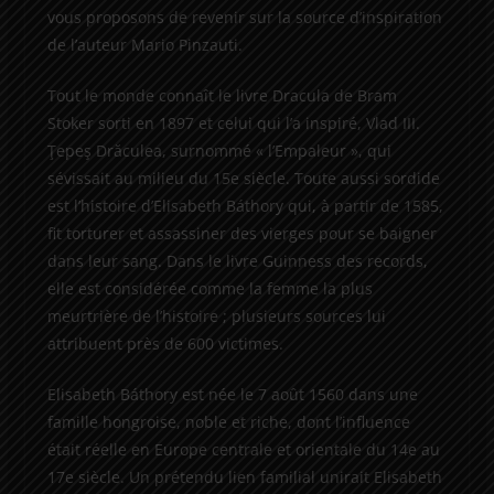
vous proposons de revenir sur la source d’inspiration
de l’auteur Mario Pinzauti.
Tout le monde connaît le livre Dracula de Bram
Stoker sorti en 1897 et celui qui l’a inspiré, Vlad III.
Ţepeş Drăculea, surnommé « l’Empaleur », qui
sévissait au milieu du 15e siècle. Toute aussi sordide
est l’histoire d’Elisabeth Báthory qui, à partir de 1585,
fit torturer et assassiner des vierges pour se baigner
dans leur sang. Dans le livre Guinness des records,
elle est considérée comme la femme la plus
meurtrière de l’histoire ; plusieurs sources lui
attribuent près de 600 victimes.
Elisabeth Báthory est née le 7 août 1560 dans une
famille hongroise, noble et riche, dont l’influence
était réelle en Europe centrale et orientale du 14e au
17e siècle. Un prétendu lien familial unirait Elisabeth