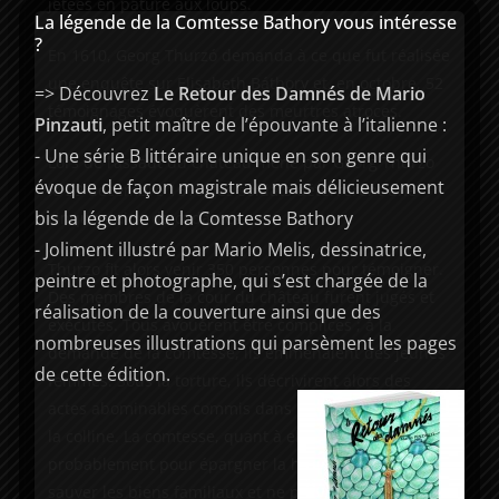
jetées en pâture aux loups.
La légende de la Comtesse Bathory vous intéresse
?
En 1610, Georg Thurzó demanda à ce que fut réalisée
une enquête sur Elisabeth Báthory et, en octobre, 52
=> Découvrez
Le Retour des Damnés de Mario
témoignages évoquèrent des meurtres atroces.
Pinzauti
, petit maître de l’épouvante à l’italienne :
- Une série B littéraire unique en son genre qui
Lors de l’assaut du château mené par Georg Thurzo
évoque de façon magistrale mais délicieusement
le 29 décembre 1610, les soldats déterrèrent une
bis la légende de la Comtesse Bathory
cinquantaine de cadavres.
- Joliment illustré par Mario Melis, dessinatrice,
Thurzo fit alors venir 350 personnes pour témoigner.
peintre et photographe, qui s’est chargée de la
Des membres de la cour du château furent jugés et
réalisation de la couverture ainsi que des
exécutés. Tous avouèrent être complices ; à la
nombreuses illustrations qui parsèment les pages
demande de la comtesse, ils emmenaient des jeunes
de cette édition.
femmes. Sous la torture, ils décrivirent alors des
actes abominables commis dans le château situé sur
la colline. La comtesse, quant à elle, évita le procès,
probablement pour épargner la honte à la famille,
sauver les biens familiaux et ne pas mettre en