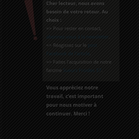
Cher lecteur, nous avons
besoin de votre retour. Au
choix :
=> Pour rester en contact,
abonnez-vous à la newsletter
.
=> Réagissez sur le
post
Facebook de l'article
.
=> Faites l'acquisition de notre
fanzine
Sueurs Froides 37
.
Vous appréciez notre
travail, c’est important
pour nous motiver à
continuer. Merci !