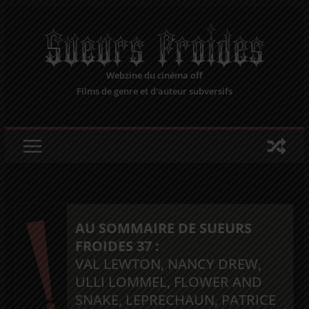
Passer
au
contenu
Webzine du cinéma off
Films de genre et d'auteur subversifs
AU SOMMAIRE DE SUEURS
FROIDES 37 :
VAL LEWTON, NANCY DREW,
ULLI LOMMEL, FLOWER AND
SNAKE, LEPRECHAUN, PATRICE