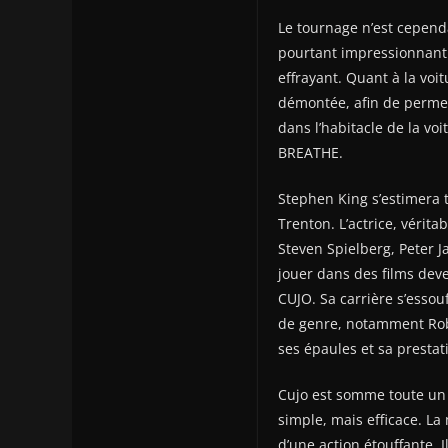
Le tournage n’est cependan
pourtant impressionnant 
effrayant. Quant à la voit
démontée, afin de permet
dans l’habitacle de la v
BREATHE.
Stephen King s’estimera 
Trenton. L’actrice, vérit
Steven Spielberg, Peter 
jouer dans des films dev
CUJO. Sa carrière s’essouf
de genre, notamment Rob
ses épaules et sa prestati
Cujo est somme toute un 
simple, mais efficace. La
d’une action étouffante. 