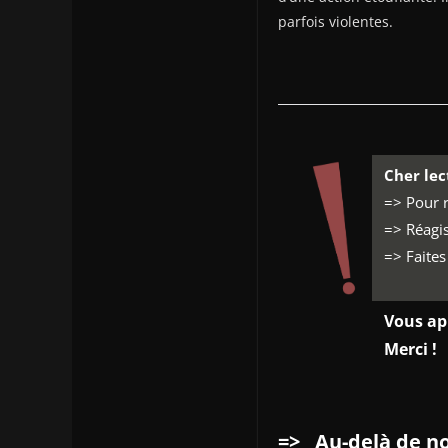
parfois violentes.
Cher lec
=> Pour r
=> Réagis
=> Faites
Vous ap
Merci !
=>
Au-delà de not