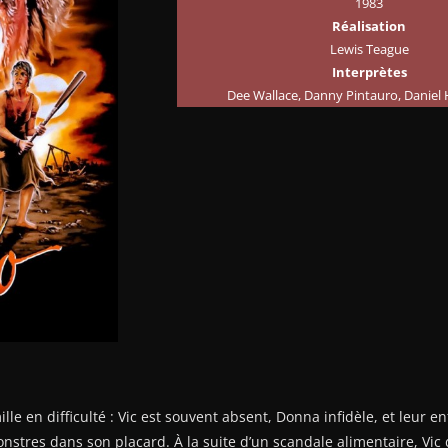
1983
Réalisation
Lewis Teague
Interprètes
Dee Wallace, Danny Pintauro, Daniel 
le en difficulté : Vic est souvent absent, Donna infidèle, et leur en
nstres dans son placard. À la suite d’un scandale alimentaire, Vic d