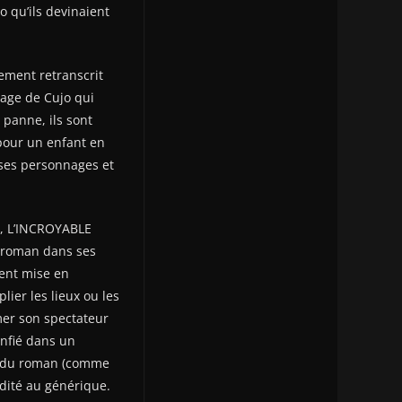
o qu’ils devinaient
ement retranscrit
 rage de Cujo qui
 panne, ils sont
 pour un enfant en
r ses personnages et
L, L’INCROYABLE
le roman dans ses
ment mise en
lier les lieux ou les
mer son spectateur
onfié dans un
te du roman (comme
dité au générique.