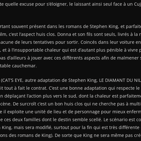
e quelle excuse pour s’éloigner, le laissant ainsi seul face à un Cuj
ortant souvent présent dans les romans de Stephen King, et parfait
lm, c’est l’aspect huis clos. Donna et son fils sont seuls, livrés à la
acune de leurs tentatives pour sortir. Coincés dans leur voiture en
f, et à l’insupportable chaleur qui est d’autant plus pénible à vivre
 pas d’ailleurs à jouer avec ces différents aspects afin de malmene
ritable cauchemar.
 (CAT’S EYE, autre adaptation de Stephen King, LE DIAMANT DU NI
it tout à fait le contrat. C’est une bonne adaptation qui respecte 
 déplaçant l’action plus vers le sud, dont la chaleur est parfaite
cène. De surcroît c’est un bon huis clos qui ne cherche pas à multip
e il exploite une unité de lieu et de personnage pour mieux enfer
 ces deux familles dont le destin semble scellé. Le scénario est c
King, mais sera modifié, surtout pour la fin qui est très différen
ions des romans de King). De sorte que King ne sera même pas cré