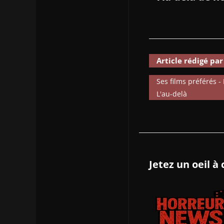
Article rédigé pa
Ses films préférés -
L'au-delà
Jetez un oeil à