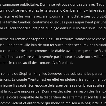
a campagne publicitaire, Donna se retrouve donc seule avec Tadd. 
nna doit se rendre chez le garagiste Jo Camber afin d’y faire répare
priétaire et les voisins aux alentours viennent d’être tués ou plut
e la famille Camber, contaminé quelques jours auparavant par un
a et Tadd sont dès lors pris au piège dans leur voiture sous une c
onyme du roman de Stephen King. On retrouve l’atmosphère chère 
ise, une petite ville loin de tout (et surtout des secours), des situa
t cauchemardesques comme si le diable avait quelque chose à voir 
 lieu dans la célèbre ville inventée par l’auteur, Castle Rock, vill
dans le chaos au fil des romans s’y déroulant.
 romans de Stephen King, les épreuves que subissent les personn
démons. Le couple Trenton est en effet en pleine crise au moment o
on jeune fils seuls. Son épouse délaissée par ses nombreuses absen
nt la rupture imposée par Donna va dévaster la maison des Trenton
 à le croire coupable de la disparition de sa femme et son fils à so
 homme violent et autoritaire qui mène sa maison à la baguette, si