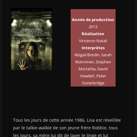
Année de production
2013
Réalisation
Vincenzo Natali
Interprètes
Abigail Breslin, Sarah
Manninen, Stephen
McHattie, David
Hewlett, Peter
Outerbridge
Tous les jours de cette année 1986, Lisa est réveillée
par le talkie-walkie de son jeune frère Robbie, tous
les jours, sa mère lui dit de laver le linge et lui