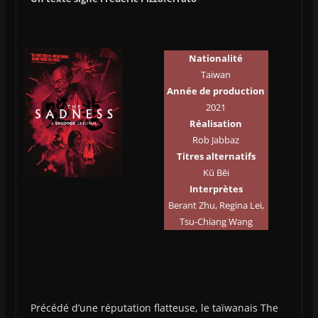
Nationalité
Taiwan
Année de production
2021
Réalisation
Rob Jabbaz
Titres alternatifs
Kū Bēi
Interprètes
Berant Zhu, Regina Lei,
Tsu-Chiang Wang
Précédé d’une réputation flatteuse, le taïwanais The