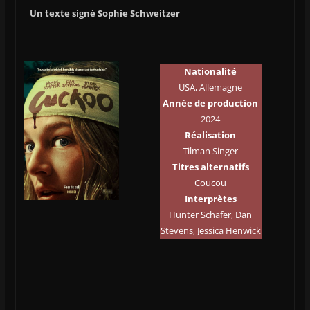
Un texte signé Sophie Schweitzer
Nationalité
USA, Allemagne
Année de production
2024
Réalisation
Tilman Singer
Titres alternatifs
Coucou
Interprètes
Hunter Schafer, Dan
Stevens, Jessica Henwick