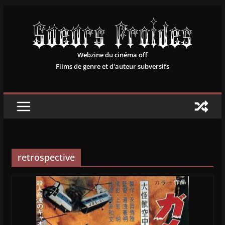
Passer
au
contenu
Webzine du cinéma off
Films de genre et d'auteur subversifs
retrospective